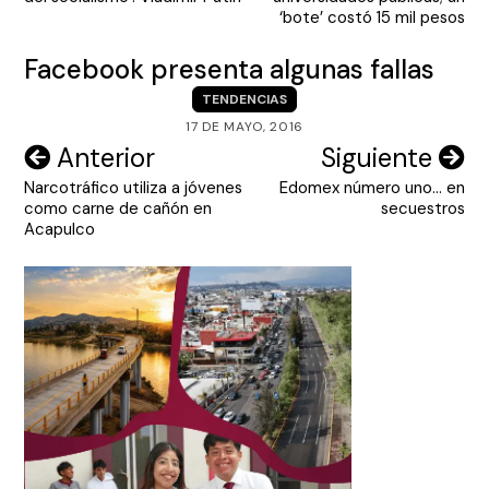
entradas
‘bote’ costó 15 mil pesos
Facebook presenta algunas fallas
TENDENCIAS
17 DE MAYO, 2016
Navegación
Anterior
Siguiente
Narcotráfico utiliza a jóvenes
Edomex número uno… en
de
como carne de cañón en
secuestros
entradas
Acapulco