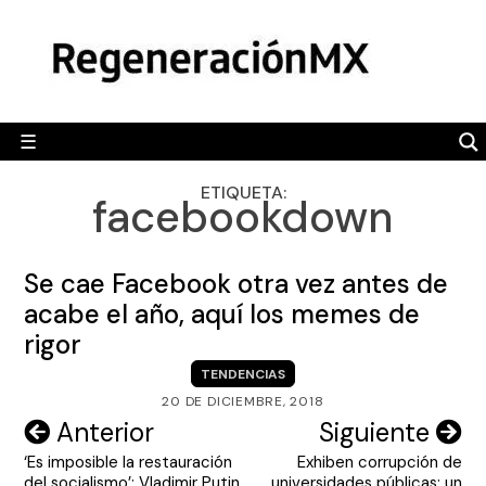
Skip
MÉXICO
to
content
POLÍTICA
MUNDO
☰
RegeneraciónMX
Sitio de noticias libre e independiente
CAMALEÓN
ETIQUETA:
facebookdown
OPINIÓN
DEPORTES
Se cae Facebook otra vez antes de
ENGLISH SECTION
acabe el año, aquí los memes de
rigor
VIDEOS
TENDENCIAS
20 DE DICIEMBRE, 2018
Navegación
Anterior
Siguiente
‘Es imposible la restauración
Exhiben corrupción de
de
del socialismo’: Vladimir Putin
universidades públicas; un