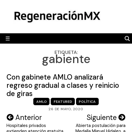
Skip
MÉXICO
to
content
POLÍTICA
MUNDO
☰
RegeneraciónMX
Sitio de noticias libre e independiente
CAMALEÓN
ETIQUETA:
gabiente
OPINIÓN
DEPORTES
Con gabinete AMLO analizará
ENGLISH SECTION
regreso gradual a clases y reinicio
de giras
VIDEOS
AMLO
FEATURED
POLÍTICA
26 DE MAYO, 2020
Navegación
Anterior
Siguiente
Hospitales privados
Abierta postulación para
de
extienden atención gratuita
Medalla Miguel Hidalgo, a