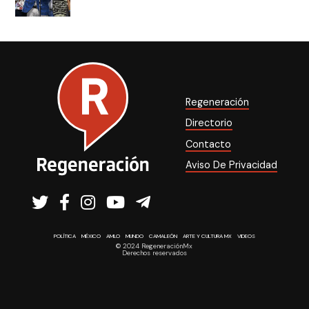
Regeneración
Directorio
Contacto
Aviso De Privacidad
POLÍTICA
MÉXICO
AMLO
MUNDO
CAMALEÓN
ARTE Y CULTURA MX
VIDEOS
© 2024 RegeneraciónMx
Derechos reservados