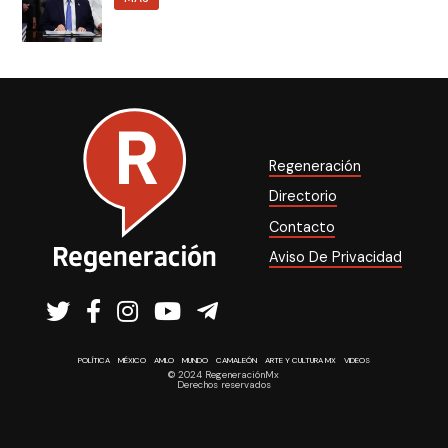
Regeneración
Directorio
Contacto
Aviso De Privacidad
POLÍTICA
MÉXICO
AMLO
MUNDO
CAMALEÓN
ARTE Y CULTURA MX
VIDEOS
© 2024 RegeneraciónMx
Derechos reservados