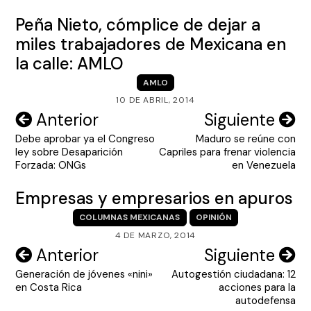
Peña Nieto, cómplice de dejar a
miles trabajadores de Mexicana en
la calle: AMLO
AMLO
10 DE ABRIL, 2014
Navegación
Anterior
Siguiente
Debe aprobar ya el Congreso
Maduro se reúne con
de
ley sobre Desaparición
Capriles para frenar violencia
entradas
Forzada: ONGs
en Venezuela
Empresas y empresarios en apuros
COLUMNAS MEXICANAS
OPINIÓN
4 DE MARZO, 2014
Navegación
Anterior
Siguiente
Generación de jóvenes «nini»
Autogestión ciudadana: 12
de
en Costa Rica
acciones para la
entradas
autodefensa