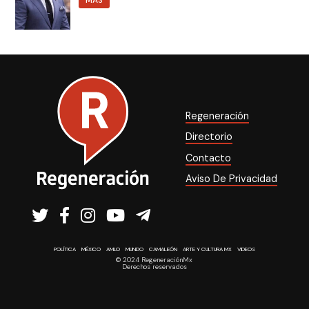
Regeneración
Directorio
Contacto
Aviso De Privacidad
POLÍTICA
MÉXICO
AMLO
MUNDO
CAMALEÓN
ARTE Y CULTURA MX
VIDEOS
© 2024 RegeneraciónMx
Derechos reservados