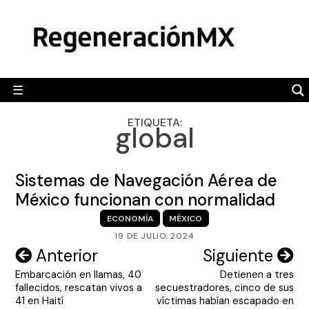
Skip
MÉXICO
to
content
POLÍTICA
MUNDO
☰
RegeneraciónMX
Sitio de noticias libre e independiente
CAMALEÓN
ETIQUETA:
global
OPINIÓN
DEPORTES
Sistemas de Navegación Aérea de
ENGLISH SECTION
México funcionan con normalidad
ECONOMÍA
MÉXICO
VIDEOS
19 DE JULIO, 2024
Navegación
Anterior
Siguiente
Embarcación en llamas, 40
Detienen a tres
de
fallecidos, rescatan vivos a
secuestradores, cinco de sus
entradas
41 en Haití
víctimas habían escapado en