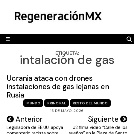
Skip
MÉXICO
to
content
POLÍTICA
MUNDO
☰
RegeneraciónMX
Sitio de noticias libre e independiente
CAMALEÓN
ETIQUETA:
intalación de gas
OPINIÓN
DEPORTES
Ucrania ataca con drones
ENGLISH SECTION
instalaciones de gas lejanas en
Rusia
VIDEOS
MUNDO
PRINCIPAL
RESTO DEL MUNDO
13 DE MAYO, 2026
Navegación
Anterior
Siguiente
Legisladora de EE.UU. apoya
U2 filma video “Calle de los
de
comentario racista sobre
sueños” en la Plaza de Santo