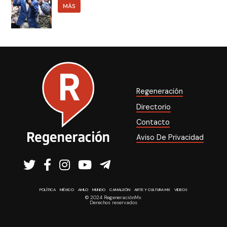
MÁS
Regeneración
Directorio
Contacto
Aviso De Privacidad
POLÍTICA
MÉXICO
AMLO
MUNDO
CAMALEÓN
ARTE Y CULTURA MX
VIDEOS
© 2024 RegeneraciónMx
Derechos reservados