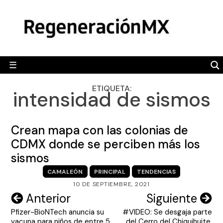
Skip
MÉXICO
to
content
POLÍTICA
MUNDO
☰
RegeneraciónMX
Sitio de noticias libre e independiente
CAMALEÓN
ETIQUETA:
intensidad de sismos
OPINIÓN
DEPORTES
Crean mapa con las colonias de
ENGLISH SECTION
CDMX donde se perciben más los
sismos
VIDEOS
CAMALEÓN
PRINCIPAL
TENDENCIAS
10 DE SEPTIEMBRE, 2021
Navegación
Anterior
Siguiente
Pfizer-BioNTech anuncia su
#VIDEO: Se desgaja parte
de
vacuna para niños de entre 5
del Cerro del Chiquihuite,