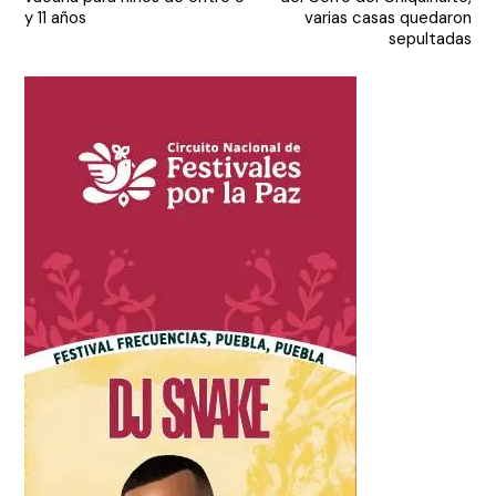
entradas
y 11 años
varias casas quedaron
sepultadas