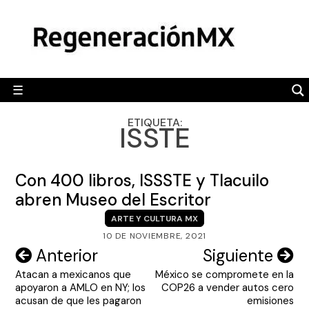
Skip
MÉXICO
to
content
POLÍTICA
MUNDO
☰
RegeneraciónMX
Sitio de noticias libre e independiente
CAMALEÓN
ETIQUETA:
ISSTE
OPINIÓN
DEPORTES
Con 400 libros, ISSSTE y Tlacuilo
ENGLISH SECTION
abren Museo del Escritor
ARTE Y CULTURA MX
VIDEOS
10 DE NOVIEMBRE, 2021
Navegación
Anterior
Siguiente
Atacan a mexicanos que
México se compromete en la
de
apoyaron a AMLO en NY; los
COP26 a vender autos cero
entradas
acusan de que les pagaron
emisiones