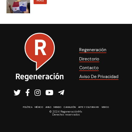
MÁS
Regeneración
Directorio
Contacto
Aviso De Privacidad
POLÍTICA
MÉXICO
AMLO
MUNDO
CAMALEÓN
ARTE Y CULTURA MX
VIDEOS
© 2024 RegeneraciónMx
Derechos reservados