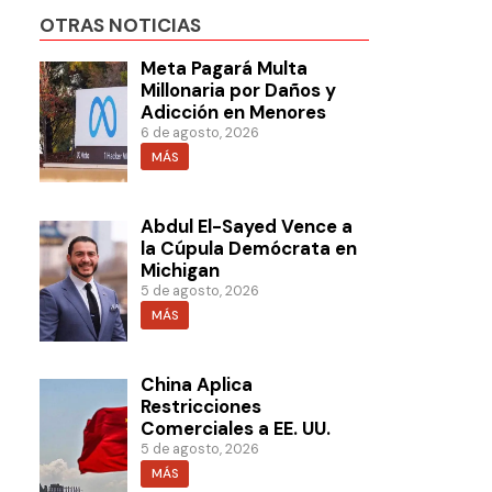
OTRAS NOTICIAS
Meta Pagará Multa
Millonaria por Daños y
Adicción en Menores
6 de agosto, 2026
MÁS
Abdul El-Sayed Vence a
la Cúpula Demócrata en
Michigan
5 de agosto, 2026
MÁS
China Aplica
Restricciones
Comerciales a EE. UU.
5 de agosto, 2026
MÁS