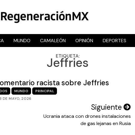
CA
MUNDO
CAMALEÓN
OPINIÓN
DEPORTES
RegeneraciónMX
Sitio de noticias libre e independiente
ETIQUETA:
Jeffries
omentario racista sobre Jeffries
IDOS
MUNDO
PRINCIPAL
3 DE MAYO, 2026
Siguiente
Ucrania ataca con drones instalaciones
de gas lejanas en Rusia