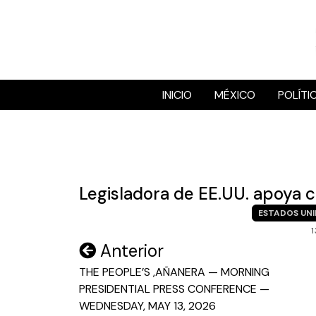
Skip
to
content
INICIO
MÉXICO
POLÍTI
Legisladora de EE.UU. apoya c
ESTADOS UN
1
Navegación
Anterior
de
THE PEOPLE’S ,AÑANERA — MORNING
PRESIDENTIAL PRESS CONFERENCE —
entradas
WEDNESDAY, MAY 13, 2026