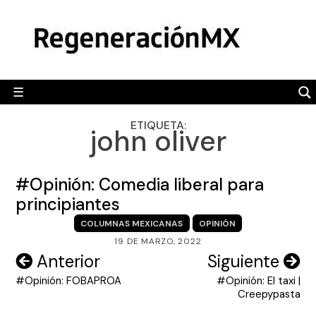
Skip
MÉXICO
to
content
POLÍTICA
MUNDO
☰
RegeneraciónMX
Sitio de noticias libre e independiente
CAMALEÓN
ETIQUETA:
john oliver
OPINIÓN
DEPORTES
#Opinión: Comedia liberal para
ENGLISH SECTION
principiantes
COLUMNAS MEXICANAS
OPINIÓN
VIDEOS
19 DE MARZO, 2022
Navegación
Anterior
Siguiente
#Opinión: FOBAPROA
#Opinión: El taxi |
de
Creepypasta
entradas