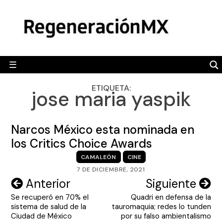
Skip
MÉXICO
to
content
POLÍTICA
MUNDO
☰
RegeneraciónMX
Sitio de noticias libre e independiente
CAMALEÓN
ETIQUETA:
jose maria yaspik
OPINIÓN
DEPORTES
Narcos México esta nominada en
ENGLISH SECTION
los Critics Choice Awards
CAMALEÓN
CINE
VIDEOS
7 DE DICIEMBRE, 2021
Navegación
Anterior
Siguiente
Se recuperó en 70% el
Quadri en defensa de la
de
sistema de salud de la
tauromaquia; redes lo tunden
entradas
Ciudad de México
por su falso ambientalismo