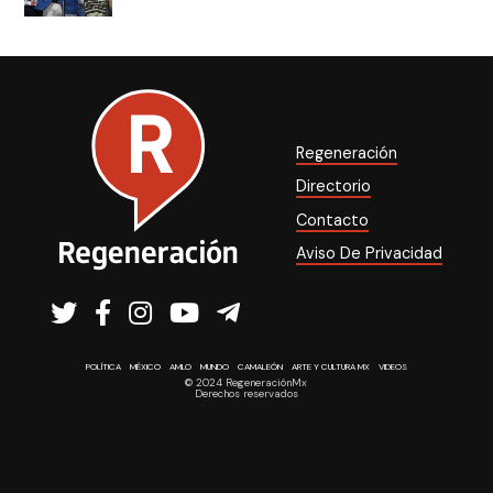
Regeneración
Directorio
Contacto
Aviso De Privacidad
POLÍTICA
MÉXICO
AMLO
MUNDO
CAMALEÓN
ARTE Y CULTURA MX
VIDEOS
© 2024 RegeneraciónMx
Derechos reservados