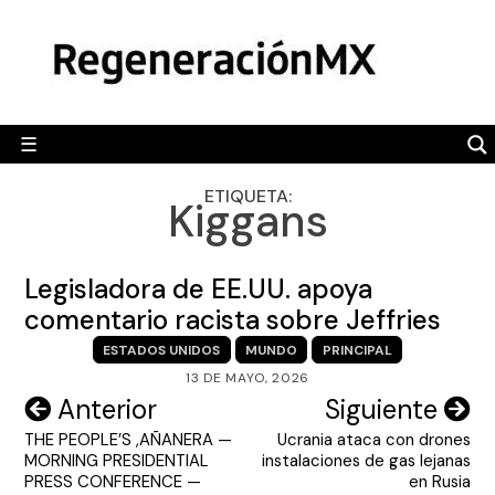
Skip
MÉXICO
to
content
POLÍTICA
MUNDO
☰
RegeneraciónMX
Sitio de noticias libre e independiente
CAMALEÓN
ETIQUETA:
Kiggans
OPINIÓN
DEPORTES
Legisladora de EE.UU. apoya
ENGLISH SECTION
comentario racista sobre Jeffries
ESTADOS UNIDOS
MUNDO
PRINCIPAL
VIDEOS
13 DE MAYO, 2026
Navegación
Anterior
Siguiente
THE PEOPLE’S ,AÑANERA —
Ucrania ataca con drones
de
MORNING PRESIDENTIAL
instalaciones de gas lejanas
entradas
PRESS CONFERENCE —
en Rusia