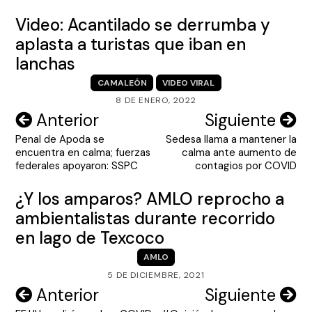
Video: Acantilado se derrumba y
aplasta a turistas que iban en
lanchas
CAMALEÓN
VIDEO VIRAL
8 DE ENERO, 2022
Navegación
Anterior
Siguiente
Penal de Apoda se
Sedesa llama a mantener la
de
encuentra en calma; fuerzas
calma ante aumento de
entradas
federales apoyaron: SSPC
contagios por COVID
¿Y los amparos? AMLO reprocho a
ambientalistas durante recorrido
en lago de Texcoco
AMLO
5 DE DICIEMBRE, 2021
Navegación
Anterior
Siguiente