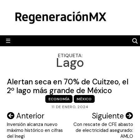
Skip
MÉXICO
to
content
POLÍTICA
MUNDO
☰
RegeneraciónMX
Sitio de noticias libre e independiente
CAMALEÓN
ETIQUETA:
Lago
OPINIÓN
DEPORTES
Alertan seca en 70% de Cuitzeo, el
ENGLISH SECTION
2º lago más grande de México
ECONOMÍA
MÉXICO
VIDEOS
11 DE ENERO, 2024
Navegación
Anterior
Siguiente
Inversión alcanza nuevo
Con rescate de CFE abasto
de
máximo histórico en cifras
de electricidad asegurado:
entradas
del Inegi
AMLO