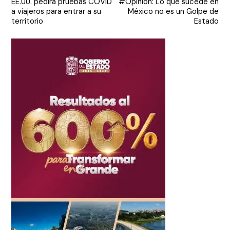
EE.UU. pedirá pruebas COVID
#Opinión: Lo que sucede en
de
a viajeros para entrar a su
México no es un Golpe de
entradas
territorio
Estado