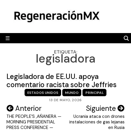
Skip
MÉXICO
to
content
POLÍTICA
MUNDO
☰
RegeneraciónMX
Sitio de noticias libre e independiente
CAMALEÓN
ETIQUETA:
legisladora
OPINIÓN
DEPORTES
Legisladora de EE.UU. apoya
ENGLISH SECTION
comentario racista sobre Jeffries
ESTADOS UNIDOS
MUNDO
PRINCIPAL
VIDEOS
13 DE MAYO, 2026
Navegación
Anterior
Siguiente
THE PEOPLE’S ,AÑANERA —
Ucrania ataca con drones
de
MORNING PRESIDENTIAL
instalaciones de gas lejanas
entradas
PRESS CONFERENCE —
en Rusia