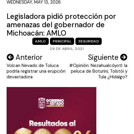
WEDNESDAY, MAY 13, 2026
Legisladora pidió protección por
amenazas del gobernador de
Michoacán: AMLO
AMLO
PRINCIPAL
SEGURIDAD
29 DE ABRIL, 2021
Navegación
Anterior
Siguiente
Volcan Nevado de Toluca
#Opinión: Nezahualcóyotl: la
de
podría registrar una erupción
peluca de Boturini, Tolstói y
entradas
devastadora
Tula ¿Hidalgo?