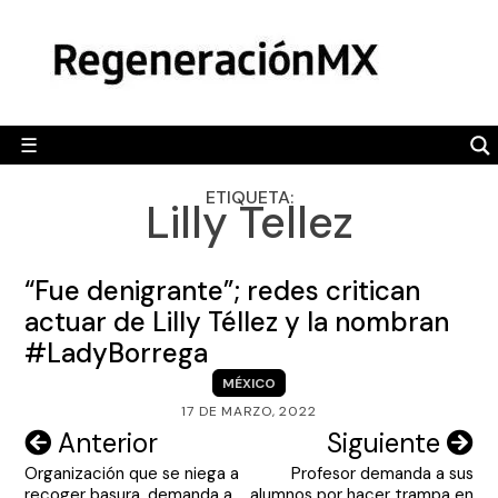
Skip
MÉXICO
to
content
POLÍTICA
MUNDO
☰
RegeneraciónMX
Sitio de noticias libre e independiente
CAMALEÓN
ETIQUETA:
Lilly Tellez
OPINIÓN
DEPORTES
“Fue denigrante”; redes critican
ENGLISH SECTION
actuar de Lilly Téllez y la nombran
#LadyBorrega
VIDEOS
MÉXICO
17 DE MARZO, 2022
Navegación
Anterior
Siguiente
Organización que se niega a
Profesor demanda a sus
de
recoger basura, demanda a
alumnos por hacer trampa en