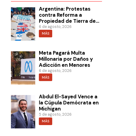
Argentina: Protestas
contra Reforma a
Propiedad de Tierra de
Milei
6 de agosto, 2026
MÁS
Meta Pagará Multa
Millonaria por Daños y
Adicción en Menores
6 de agosto, 2026
MÁS
Abdul El-Sayed Vence a
la Cúpula Demócrata en
Michigan
5 de agosto, 2026
MÁS