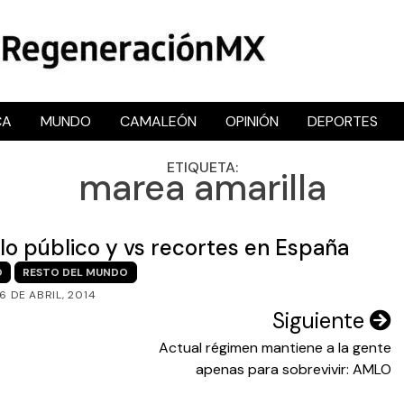
CA
MUNDO
CAMALEÓN
OPINIÓN
DEPORTES
RegeneraciónMX
Sitio de noticias libre e independiente
ETIQUETA:
marea amarilla
lo público y vs recortes en España
O
RESTO DEL MUNDO
6 DE ABRIL, 2014
Siguiente
Actual régimen mantiene a la gente
apenas para sobrevivir: AMLO