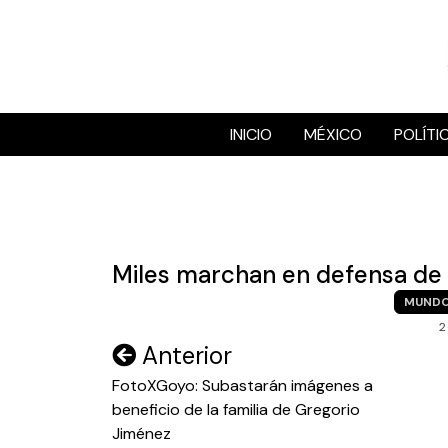
Skip
to
content
INICIO
MÉXICO
POLÍTI
Miles marchan en defensa de 
MUND
2
Navegación
Anterior
de
FotoXGoyo: Subastarán imágenes a
beneficio de la familia de Gregorio
entradas
Jiménez