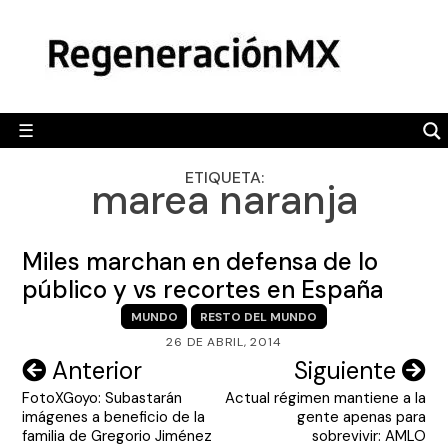
Skip
MÉXICO
to
content
POLÍTICA
MUNDO
☰
RegeneraciónMX
Sitio de noticias libre e independiente
CAMALEÓN
ETIQUETA:
marea naranja
OPINIÓN
DEPORTES
Miles marchan en defensa de lo
ENGLISH SECTION
público y vs recortes en España
MUNDO
RESTO DEL MUNDO
VIDEOS
26 DE ABRIL, 2014
Navegación
Anterior
Siguiente
FotoXGoyo: Subastarán
Actual régimen mantiene a la
de
imágenes a beneficio de la
gente apenas para
entradas
familia de Gregorio Jiménez
sobrevivir: AMLO