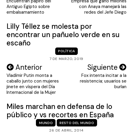
Encuentran papiro del
Empresa que ganó millones
de
Antiguo Egipto sobre
con Anaya manejará las
entradas
embalsamamiento
redes del Jefe Diego
Lilly Téllez se molesta por
encontrar un pañuelo verde en su
escaño
POLÍTICA
7 DE MARZO, 2019
Navegación
Anterior
Siguiente
Vladímir Putin monta a
Fox intenta incitar a la
de
caballo junto con mujeres
resistencia; usuarios se
entradas
jinete en víspera del Día
burlan
Internacional de la Mujer
Miles marchan en defensa de lo
público y vs recortes en España
MUNDO
RESTO DEL MUNDO
26 DE ABRIL, 2014