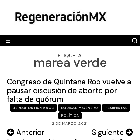
Skip
MÉXICO
to
content
POLÍTICA
MUNDO
☰
RegeneraciónMX
Sitio de noticias libre e independiente
CAMALEÓN
ETIQUETA:
marea verde
OPINIÓN
DEPORTES
Congreso de Quintana Roo vuelve a
ENGLISH SECTION
pausar discusión de aborto por
falta de quórum
VIDEOS
DERECHOS HUMANOS
EQUIDAD Y GÉNERO
FEMINISTAS
POLÍTICA
2 DE MARZO, 2021
Navegación
Anterior
Siguiente