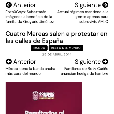
Navegación
Anterior
Siguiente
FotoXGoyo: Subastarán
Actual régimen mantiene a la
de
imágenes a beneficio de la
gente apenas para
entradas
familia de Gregorio Jiménez
sobrevivir: AMLO
Cuatro Mareas salen a protestar en
las calles de España
MUNDO
RESTO DEL MUNDO
25 DE ABRIL, 2014
Navegación
Anterior
Siguiente
México tiene la banda ancha
Familiares de Bety Cariño
de
más cara del mundo
anuncian huelga de hambre
entradas