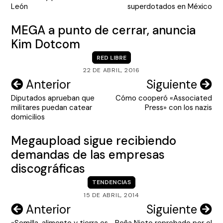
entradas
León
superdotados en México
MEGA a punto de cerrar, anuncia
Kim Dotcom
RED LIBRE
22 DE ABRIL, 2016
Navegación
Anterior
Siguiente
Diputados aprueban que
Cómo cooperó «Associated
de
militares puedan catear
Press» con los nazis
entradas
domicilios
Megaupload sigue recibiendo
demandas de las empresas
discográficas
TENDENCIAS
15 DE ABRIL, 2014
Navegación
Anterior
Siguiente
«Semilla, alimento y tierra es
Peña Nieto reprobado por el