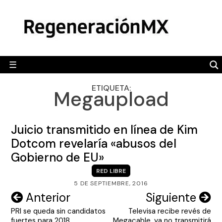
Skip
MÉXICO
to
content
POLÍTICA
MUNDO
☰
RegeneraciónMX
Sitio de noticias libre e independiente
CAMALEÓN
ETIQUETA:
Megaupload
OPINIÓN
DEPORTES
Juicio transmitido en línea de Kim
ENGLISH SECTION
Dotcom revelaría «abusos del
Gobierno de EU»
VIDEOS
RED LIBRE
5 DE SEPTIEMBRE, 2016
Navegación
Anterior
Siguiente
PRI se queda sin candidatos
Televisa recibe revés de
de
fuertes para 2018
Megacable, ya no transmitirá