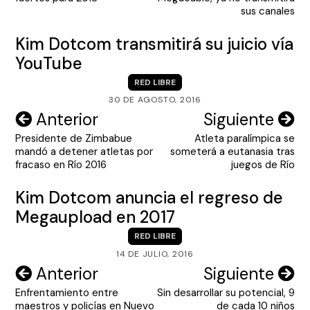
entradas
sus canales
Kim Dotcom transmitirá su juicio vía
YouTube
RED LIBRE
30 DE AGOSTO, 2016
Navegación
Anterior
Siguiente
Presidente de Zimbabue
Atleta paralímpica se
de
mandó a detener atletas por
someterá a eutanasia tras
entradas
fracaso en Río 2016
juegos de Río
Kim Dotcom anuncia el regreso de
Megaupload en 2017
RED LIBRE
14 DE JULIO, 2016
Navegación
Anterior
Siguiente
Enfrentamiento entre
Sin desarrollar su potencial, 9
de
maestros y policías en Nuevo
de cada 10 niños