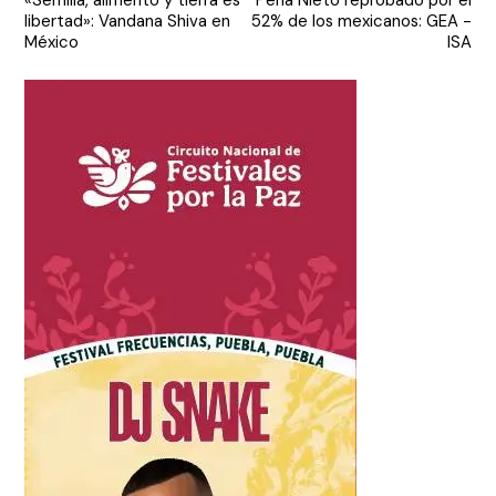
de
libertad»: Vandana Shiva en
52% de los mexicanos: GEA -
entradas
México
ISA