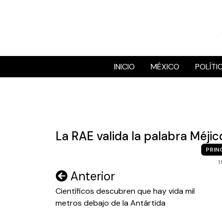
Skip
to
content
INICIO
MÉXICO
POLÍTI
La RAE valida la palabra Méjic
PRIN
1
Navegación
Anterior
de
Científicos descubren que hay vida mil
metros debajo de la Antártida
entradas