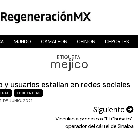
CA
MUNDO
CAMALEÓN
OPINIÓN
DEPORTES
RegeneraciónMX
Sitio de noticias libre e independiente
ETIQUETA:
mejico
o y usuarios estallan en redes sociales
CIPAL
TENDENCIAS
9 DE JUNIO, 2021
Siguiente
Vinculan a proceso a “El Chubeto”,
operador del cártel de Sinaloa