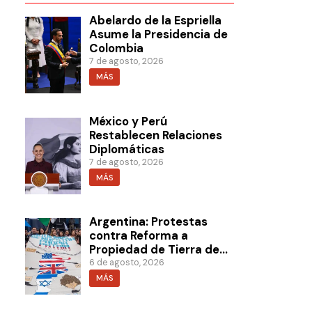
Abelardo de la Espriella
Asume la Presidencia de
Colombia
7 de agosto, 2026
MÁS
México y Perú
Restablecen Relaciones
Diplomáticas
7 de agosto, 2026
MÁS
Argentina: Protestas
contra Reforma a
Propiedad de Tierra de
Milei
6 de agosto, 2026
MÁS