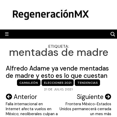
Skip
MÉXICO
to
content
POLÍTICA
MUNDO
☰
RegeneraciónMX
Sitio de noticias libre e independiente
CAMALEÓN
ETIQUETA:
mentadas de madre
OPINIÓN
DEPORTES
Alfredo Adame ya vende mentadas
ENGLISH SECTION
de madre y esto es lo que cuestan
CAMALEÓN
ELECCIONES 2021
TENDENCIAS
VIDEOS
21 DE JULIO, 2021
Navegación
Anterior
Siguiente
Falla internacional en
Frontera México-Estados
de
Internet afecta vuelos en
Unidos permanecerá cerrada
entradas
México; neoliberales culpan a
un mes más