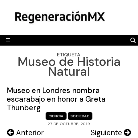
Skip
MÉXICO
to
content
POLÍTICA
MUNDO
☰
RegeneraciónMX
Sitio de noticias libre e independiente
CAMALEÓN
ETIQUETA:
Museo de Historia
OPINIÓN
Natural
DEPORTES
ENGLISH SECTION
Museo en Londres nombra
escarabajo en honor a Greta
VIDEOS
Thunberg
CIENCIA
SOCIEDAD
27 DE OCTUBRE, 2019
Navegación
Anterior
Siguiente