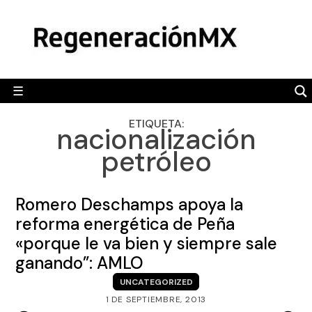
Skip
MÉXICO
to
content
POLÍTICA
MUNDO
☰
RegeneraciónMX
Sitio de noticias libre e independiente
CAMALEÓN
ETIQUETA:
nacionalización
OPINIÓN
petróleo
DEPORTES
ENGLISH SECTION
Romero Deschamps apoya la
reforma energética de Peña
VIDEOS
«porque le va bien y siempre sale
ganando”: AMLO
UNCATEGORIZED
1 DE SEPTIEMBRE, 2013