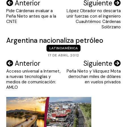
Navegación
Anterior
Siguiente
Pide Cárdenas evaluar a
López Obrador no descarta
de
Peña Nieto antes que a la
unir fuerzas con el ingeniero
entradas
CNTE
Cuauhtémoc Cárdenas
Solórzano
Argentina nacionaliza petróleo
LATINOAMÉRICA
17 DE ABRIL, 2012
Navegación
Anterior
Siguiente
Acceso universal a Internet,
Peña Nieto y Vázquez Mota
de
a nuevas tecnologías y
derrochan miles de dólares
entradas
medios de comunicación:
en vuelos privados
AMLO