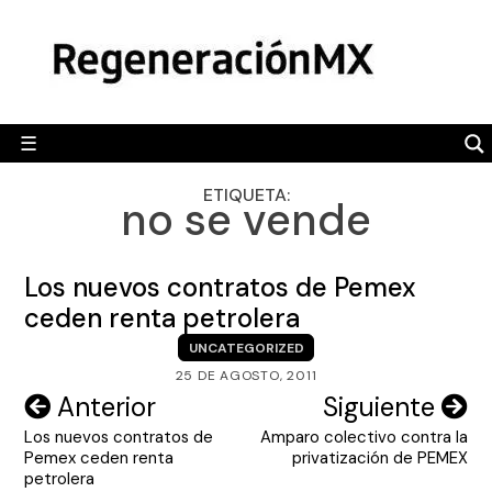
Skip
MÉXICO
to
content
POLÍTICA
MUNDO
☰
RegeneraciónMX
Sitio de noticias libre e independiente
CAMALEÓN
ETIQUETA:
no se vende
OPINIÓN
DEPORTES
Los nuevos contratos de Pemex
ENGLISH SECTION
ceden renta petrolera
UNCATEGORIZED
VIDEOS
25 DE AGOSTO, 2011
Navegación
Anterior
Siguiente
Los nuevos contratos de
Amparo colectivo contra la
de
Pemex ceden renta
privatización de PEMEX
entradas
petrolera