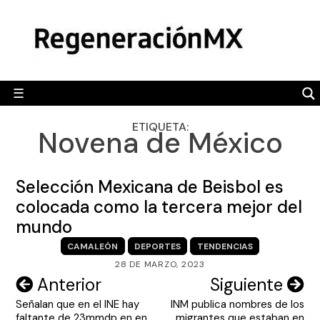
Skip
MÉXICO
to
content
POLÍTICA
MUNDO
☰
RegeneraciónMX
Sitio de noticias libre e independiente
CAMALEÓN
ETIQUETA:
Novena de México
OPINIÓN
DEPORTES
Selección Mexicana de Beisbol es
ENGLISH SECTION
colocada como la tercera mejor del
mundo
VIDEOS
CAMALEÓN
DEPORTES
TENDENCIAS
28 DE MARZO, 2023
Navegación
Anterior
Siguiente
Señalan que en el INE hay
INM publica nombres de los
de
faltante de 23mmdp en en
migrantes que estaban en