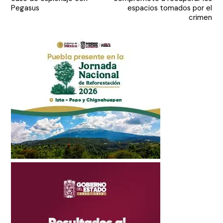
entradas
Pegasus
espacios tomados por el
crimen