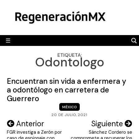
Skip
MÉXICO
to
content
POLÍTICA
MUNDO
☰
RegeneraciónMX
Sitio de noticias libre e independiente
CAMALEÓN
ETIQUETA:
Odontologo
OPINIÓN
DEPORTES
Encuentran sin vida a enfermera y
ENGLISH SECTION
a odontólogo en carretera de
Guerrero
VIDEOS
MÉXICO
20 DE JULIO, 2021
Navegación
Anterior
Siguiente
FGR investiga a Zerón por
Sánchez Cordero se
de
caso de espionaje con
compromete a recuperar los