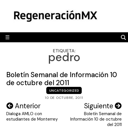
Skip
MÉXICO
to
content
POLÍTICA
MUNDO
☰
RegeneraciónMX
Sitio de noticias libre e independiente
CAMALEÓN
ETIQUETA:
pedro
OPINIÓN
DEPORTES
Boletín Semanal de Información 10
ENGLISH SECTION
de octubre del 2011
UNCATEGORIZED
VIDEOS
10 DE OCTUBRE, 2011
Navegación
Anterior
Siguiente
Dialoga AMLO con
Boletín Semanal de
de
estudiantes de Monterrey
Información 10 de octubre
entradas
del 2011