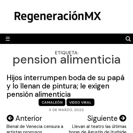
Skip
MÉXICO
to
content
POLÍTICA
MUNDO
☰
RegeneraciónMX
Sitio de noticias libre e independiente
CAMALEÓN
ETIQUETA:
pension alimenticia
OPINIÓN
DEPORTES
Hijos interrumpen boda de su papá
ENGLISH SECTION
y lo llenan de pintura; le exigen
pensión alimenticia
VIDEOS
CAMALEÓN
VIDEO VIRAL
3 DE MARZO, 2022
Navegación
Anterior
Siguiente
Bienal de Venecia censura a
Llevan al teatro las últimas
de
artistas prorrusos
horas de Agustín de Iturbide