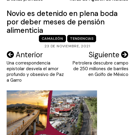
entradas
Novio es detenido en plena boda
por deber meses de pensión
alimenticia
CAMALEÓN
TENDENCIAS
23 DE NOVIEMBRE, 2021
Navegación
Anterior
Siguiente
Una correspondencia
Petrolera descubre campo
de
epistolar desvela el amor
de 250 millones de barriles
entradas
profundo y obsesivo de Paz
en Golfo de México
a Garro