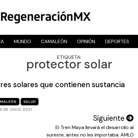
CA
MUNDO
CAMALEÓN
OPINIÓN
DEPORTES
RegeneraciónMX
Sitio de noticias libre e independiente
ETIQUETA:
protector solar
res solares que contienen sustancia
MALEÓN
SALUD
16 DE JULIO, 2021
Siguiente
El Tren Maya llevará el desarrollo al
sureste, antes no les importaba: AMLO