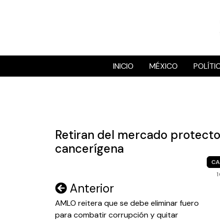
Skip
to
content
INICIO
MÉXICO
POLÍTI
Retiran del mercado protecto
cancerígena
CA
Navegación
Anterior
de
AMLO reitera que se debe eliminar fuero
para combatir corrupción y quitar