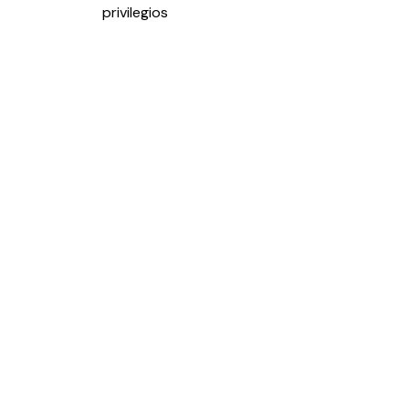
entradas
privilegios