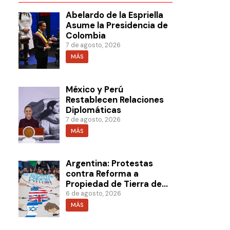
Abelardo de la Espriella
Asume la Presidencia de
Colombia
7 de agosto, 2026
MÁS
México y Perú
Restablecen Relaciones
Diplomáticas
7 de agosto, 2026
MÁS
Argentina: Protestas
contra Reforma a
Propiedad de Tierra de
Milei
6 de agosto, 2026
MÁS