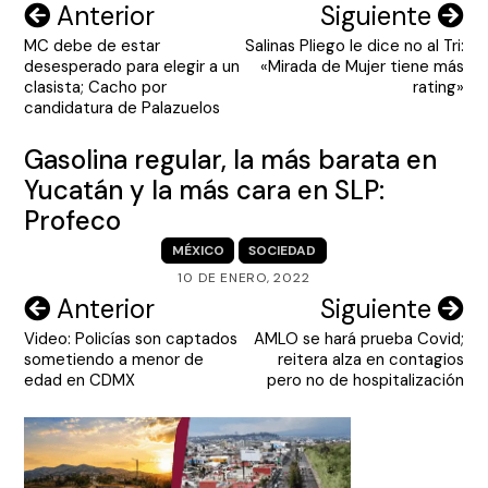
Navegación
Anterior
Siguiente
MC debe de estar
Salinas Pliego le dice no al Tri:
de
desesperado para elegir a un
«Mirada de Mujer tiene más
entradas
clasista; Cacho por
rating»
candidatura de Palazuelos
Gasolina regular, la más barata en
Yucatán y la más cara en SLP:
Profeco
MÉXICO
SOCIEDAD
10 DE ENERO, 2022
Navegación
Anterior
Siguiente
Video: Policías son captados
AMLO se hará prueba Covid;
de
sometiendo a menor de
reitera alza en contagios
entradas
edad en CDMX
pero no de hospitalización