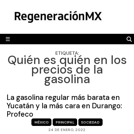
Skip
MÉXICO
to
content
POLÍTICA
MUNDO
☰
RegeneraciónMX
Sitio de noticias libre e independiente
CAMALEÓN
ETIQUETA:
Quién es quién en los
OPINIÓN
precios de la
DEPORTES
gasolina
ENGLISH SECTION
VIDEOS
La gasolina regular más barata en
Yucatán y la más cara en Durango:
Profeco
MÉXICO
PRINCIPAL
SOCIEDAD
24 DE ENERO, 2022