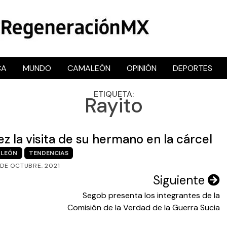
CA
MUNDO
CAMALEÓN
OPINIÓN
DEPORTES
RegeneraciónMX
Sitio de noticias libre e independiente
ETIQUETA:
Rayito
z la visita de su hermano en la cárcel
LEÓN
TENDENCIAS
 DE OCTUBRE, 2021
Siguiente
Segob presenta los integrantes de la
Comisión de la Verdad de la Guerra Sucia