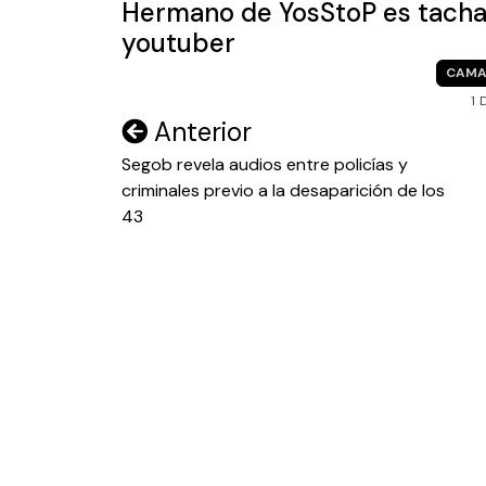
Hermano de YosStoP es tachad
youtuber
CAMA
1 
Navegación
Anterior
de
Segob revela audios entre policías y
criminales previo a la desaparición de los
entradas
43