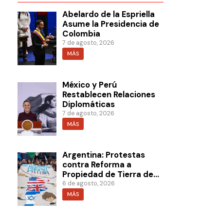
Abelardo de la Espriella
Asume la Presidencia de
Colombia
7 de agosto, 2026
MÁS
México y Perú
Restablecen Relaciones
Diplomáticas
7 de agosto, 2026
MÁS
Argentina: Protestas
contra Reforma a
Propiedad de Tierra de
Milei
6 de agosto, 2026
MÁS