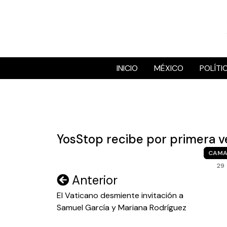
Skip
to
content
INICIO
MÉXICO
POLÍTI
YosStop recibe por primera ve
CAMA
29
Navegación
Anterior
de
El Vaticano desmiente invitación a
Samuel García y Mariana Rodríguez
entradas