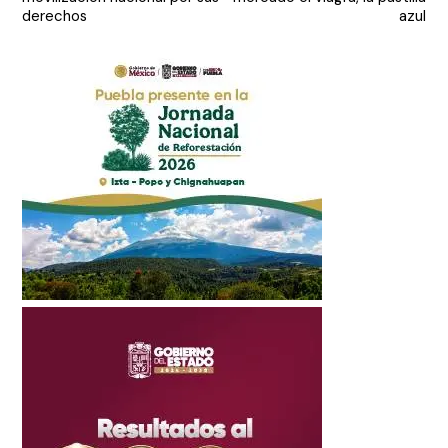
entradas
derechos
azul