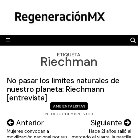
Skip
MÉXICO
to
content
POLÍTICA
MUNDO
☰
RegeneraciónMX
Sitio de noticias libre e independiente
CAMALEÓN
ETIQUETA:
Riechman
OPINIÓN
DEPORTES
No pasar los limites naturales de
ENGLISH SECTION
nuestro planeta: Riechmann
[entrevista]
VIDEOS
AMBIENTALISTAS
28 DE SEPTIEMBRE, 2019
Navegación
Anterior
Siguiente
Mujeres convocan a
Hace 21 años salió al
de
movilización nacional por sus
mercado el viagra, la pastilla