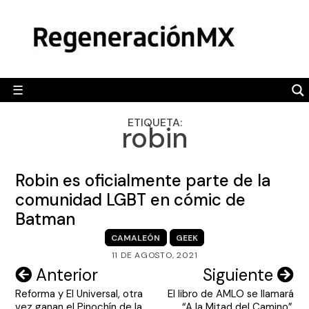
Skip
MÉXICO
to
content
POLÍTICA
MUNDO
☰
RegeneraciónMX
Sitio de noticias libre e independiente
CAMALEÓN
ETIQUETA:
robin
OPINIÓN
DEPORTES
Robin es oficialmente parte de la
ENGLISH SECTION
comunidad LGBT en cómic de
Batman
VIDEOS
CAMALEÓN
GEEK
11 DE AGOSTO, 2021
Navegación
Anterior
Siguiente
Reforma y El Universal, otra
El libro de AMLO se llamará
de
vez ganan el Pinochín de la
“A la Mitad del Camino”,