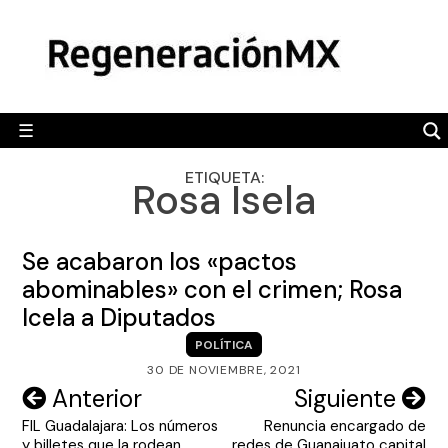
Skip
MÉXICO
to
content
POLÍTICA
MUNDO
☰
RegeneraciónMX
Sitio de noticias libre e independiente
CAMALEÓN
ETIQUETA:
Rosa Isela
OPINIÓN
DEPORTES
Se acabaron los «pactos
ENGLISH SECTION
abominables» con el crimen; Rosa
Icela a Diputados
VIDEOS
POLÍTICA
30 DE NOVIEMBRE, 2021
Navegación
Anterior
Siguiente
FIL Guadalajara: Los números
Renuncia encargado de
de
y billetes que la rodean
redes de Guanajuato capital