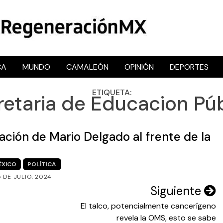
CA
MUNDO
CAMALEÓN
OPINIÓN
DEPORTES
RegeneraciónMX
Sitio de noticias libre e independiente
ETIQUETA:
retaria de Educacion Púb
ación de Mario Delgado al frente de la
ÉXICO
POLÍTICA
5 DE JULIO, 2024
Siguiente
El talco, potencialmente cancerígeno
revela la OMS, esto se sabe