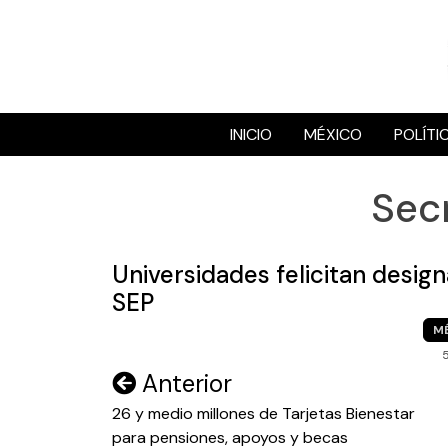
Skip
to
content
INICIO
MÉXICO
POLÍTI
Sec
Universidades felicitan design
SEP
M
Navegación
Anterior
de
26 y medio millones de Tarjetas Bienestar
para pensiones, apoyos y becas