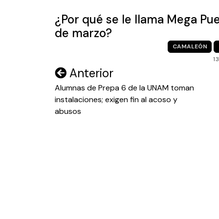
entradas
¿Por qué se le llama Mega Puen
de marzo?
CAMALEÓN
1
Navegación
Anterior
de
Alumnas de Prepa 6 de la UNAM toman
instalaciones; exigen fin al acoso y
entradas
abusos