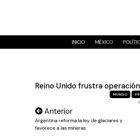
Skip
to
content
INICIO
MÉXICO
POLÍTI
Reino Unido frustra operació
MUNDO
PR
Navegación
Anterior
de
Argentina reforma la ley de glaciares y
favorece a las mineras
entradas