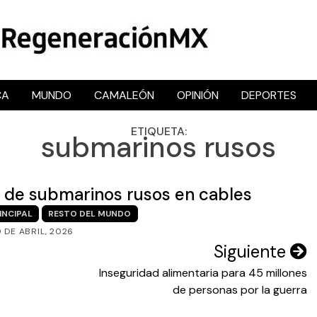
CA
MUNDO
CAMALEÓN
OPINIÓN
DEPORTES
RegeneraciónMX
Sitio de noticias libre e independiente
ETIQUETA:
submarinos rusos
n de submarinos rusos en cables
INCIPAL
RESTO DEL MUNDO
9 DE ABRIL, 2026
Siguiente
Inseguridad alimentaria para 45 millones
de personas por la guerra