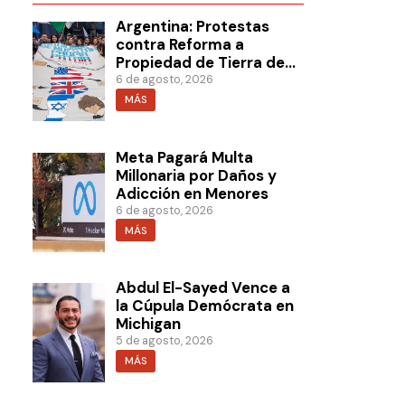
Argentina: Protestas
contra Reforma a
Propiedad de Tierra de
Milei
6 de agosto, 2026
MÁS
Meta Pagará Multa
Millonaria por Daños y
Adicción en Menores
6 de agosto, 2026
MÁS
Abdul El-Sayed Vence a
la Cúpula Demócrata en
Michigan
5 de agosto, 2026
MÁS