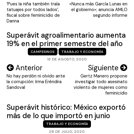
‘Pues la niña también traía
«Nunca más García Lunas en
de
tatuajes por todos lados’,
el gobierno»; anuncia AMLO
entradas
fiscal sobre feminicidio de
segundo informe
Danna
Superávit agroalimentario aumenta
19% en el primer semestre del año
CAMPESINOS
TRABAJO Y ECONOMÍA
13 DE AGOSTO, 2020
Navegación
Anterior
Siguiente
No hay perdón ni olvido ante
Gertz Manero propone
de
la corrupción: Irma Eréndira
investigar todo asesinato
entradas
Sandoval
violento de mujeres como
feminicidio
Superávit histórico: México exportó
más de lo que importó en junio
TRABAJO Y ECONOMÍA
28 DE JULIO, 2020