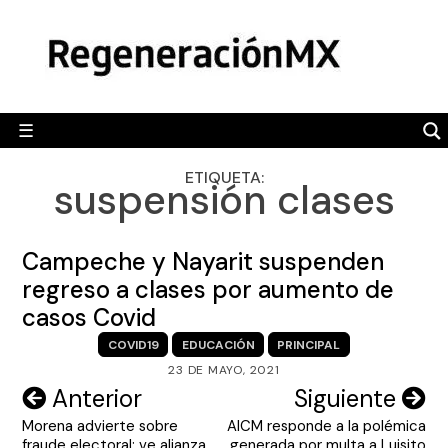
Skip
MÉXICO
to
content
POLÍTICA
MUNDO
☰
RegeneraciónMX
Sitio de noticias libre e independiente
CAMALEÓN
ETIQUETA:
suspensión clases
OPINIÓN
DEPORTES
Campeche y Nayarit suspenden
ENGLISH SECTION
regreso a clases por aumento de
casos Covid
VIDEOS
COVID19
EDUCACIÓN
PRINCIPAL
23 DE MAYO, 2021
Navegación
Anterior
Siguiente
Morena advierte sobre
AICM responde a la polémica
de
fraude electoral; ve alianza
generada por multa a Luisito