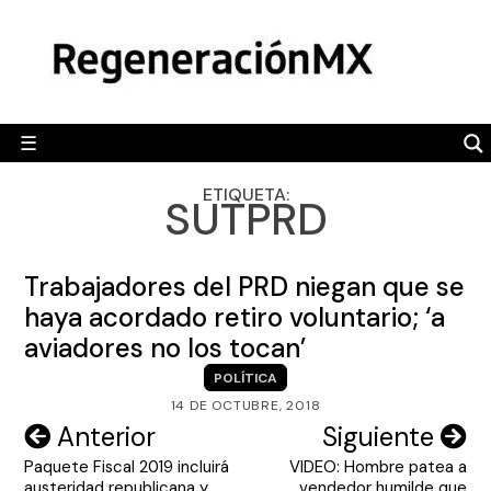
Skip
MÉXICO
to
content
POLÍTICA
MUNDO
☰
RegeneraciónMX
Sitio de noticias libre e independiente
CAMALEÓN
ETIQUETA:
SUTPRD
OPINIÓN
DEPORTES
Trabajadores del PRD niegan que se
ENGLISH SECTION
haya acordado retiro voluntario; ‘a
aviadores no los tocan’
VIDEOS
POLÍTICA
14 DE OCTUBRE, 2018
Navegación
Anterior
Siguiente
Paquete Fiscal 2019 incluirá
VIDEO: Hombre patea a
de
austeridad republicana y
vendedor humilde que