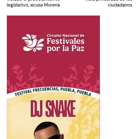
entradas
legislativo, acusa Morena
ciudadanos