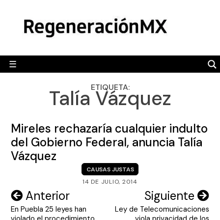
Skip
MÉXICO
to
content
POLÍTICA
MUNDO
☰
RegeneraciónMX
Sitio de noticias libre e independiente
CAMALEÓN
ETIQUETA:
Talía Vázquez
OPINIÓN
DEPORTES
Mireles rechazaría cualquier indulto
ENGLISH SECTION
del Gobierno Federal, anuncia Talía
Vázquez
VIDEOS
CAUSAS JUSTAS
14 DE JULIO, 2014
Navegación
Anterior
Siguiente
En Puebla 25 leyes han
Ley de Telecomunicaciones
de
violado el procedimiento
viola privacidad de los