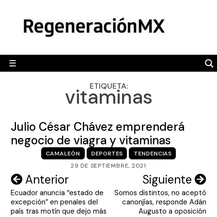
Skip
MÉXICO
to
content
POLÍTICA
MUNDO
☰
RegeneraciónMX
Sitio de noticias libre e independiente
CAMALEÓN
ETIQUETA:
vitaminas
OPINIÓN
DEPORTES
Julio César Chávez emprenderá
ENGLISH SECTION
negocio de viagra y vitaminas
CAMALEÓN
DEPORTES
TENDENCIAS
VIDEOS
29 DE SEPTIEMBRE, 2021
Navegación
Anterior
Siguiente
Ecuador anuncia “estado de
Somos distintos, no aceptó
de
excepción” en penales del
canonjías, responde Adán
entradas
país tras motín que dejo más
Augusto a oposición