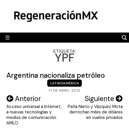
Skip
MÉXICO
to
content
POLÍTICA
MUNDO
☰
RegeneraciónMX
Sitio de noticias libre e independiente
CAMALEÓN
ETIQUETA:
YPF
OPINIÓN
DEPORTES
Argentina nacionaliza petróleo
ENGLISH SECTION
LATINOAMÉRICA
17 DE ABRIL, 2012
VIDEOS
Navegación
Anterior
Siguiente
Acceso universal a Internet,
Peña Nieto y Vázquez Mota
de
a nuevas tecnologías y
derrochan miles de dólares
entradas
medios de comunicación:
en vuelos privados
AMLO