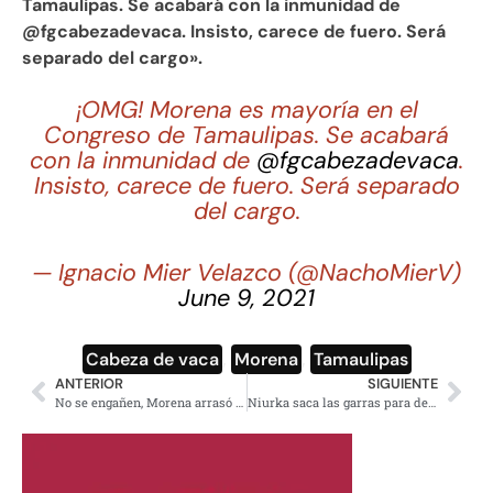
Tamaulipas. Se acabará con la inmunidad de
@fgcabezadevaca. Insisto, carece de fuero. Será
separado del cargo».
¡OMG! Morena es mayoría en el
Congreso de Tamaulipas. Se acabará
con la inmunidad de
@fgcabezadevaca
.
Insisto, carece de fuero. Será separado
del cargo.
— Ignacio Mier Velazco (@NachoMierV)
June 9, 2021
Cabeza de vaca
,
Morena
,
Tamaulipas
ANTERIOR
SIGUIENTE
No se engañen, Morena arrasó aunque nos duela: Madero a panistas
Niurka saca las garras para defender a su hija involucrada en caso de influencers y el PVEM