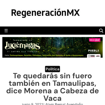
MÉXICO
POLÍTICA
MUNDO
☰
RegeneraciónMX
Sitio de noticias libre e independiente
CAMALEÓN
OPINIÓN
DEPORTES
ENGLISH SECTION
Política
Te quedarás sin fuero
VIDEOS
también en Tamaulipas,
dice Morena a Cabeza de
Vaca
junio 9, 2021
|
Alam Bernal Avendaño