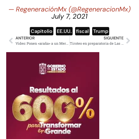
— RegeneraciónMx (@RegeneracionMx)
July 7, 2021
Capitolio
,
EE.UU.
,
fiscal
,
Trump
ANTERIOR
SIGUIENTE
Video: Ponen «araña» a un Mercedes Benz SLR McLaren en CDMX; se viraliza
Tiroteo en preparatoria de Las Vegas deja 5 adolescentes heridos