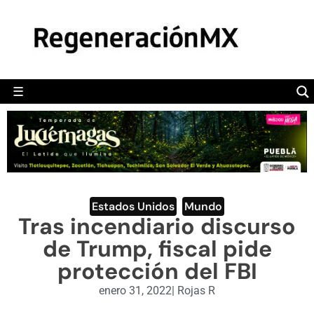
MÉXICO
POLÍTICA
MUNDO
☰
RegeneraciónMX
Sitio de noticias libre e independiente
CAMALEÓN
OPINIÓN
DEPORTES
ENGLISH SECTION
Estados Unidos
,
Mundo
Tras incendiario discurso
VIDEOS
de Trump, fiscal pide
protección del FBI
enero 31, 2022
|
Rojas R