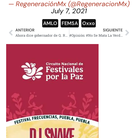
— RegeneraciónMx (@RegeneracionMx)
July 7, 2021
AMLO
,
FEMSA
,
Oxxo
ANTERIOR
SIGUIENTE
Ahora dice gobernador de Q. Roo no saber de BFI o CIA en caso X-Caret
#Opinión: #No Se Mata La Verdad