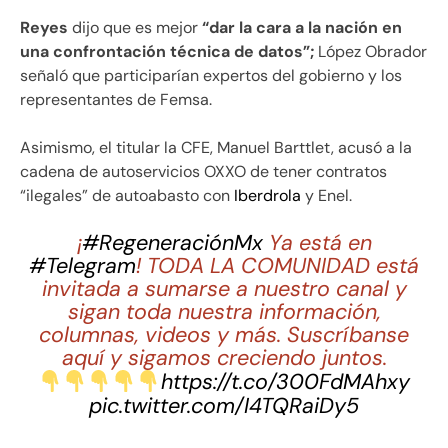
Reyes
dijo que es mejor
“dar la cara a la nación en
una confrontación técnica de datos”;
López Obrador
señaló que participarían expertos del gobierno y los
representantes de Femsa.
Asimismo, el titular la CFE, Manuel Barttlet, acusó a la
cadena de autoservicios OXXO de tener contratos
“ilegales” de autoabasto con
Iberdrola
y Enel.
¡
#RegeneraciónMx
Ya está en
#Telegram
! TODA LA COMUNIDAD está
invitada a sumarse a nuestro canal y
sigan toda nuestra información,
columnas, videos y más. Suscríbanse
aquí y sigamos creciendo juntos.
https://t.co/300FdMAhxy
pic.twitter.com/I4TQRaiDy5