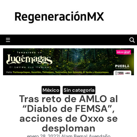
MÉXICO
POLÍTICA
MUNDO
☰
RegeneraciónMX
Sitio de noticias libre e independiente
CAMALEÓN
OPINIÓN
DEPORTES
ENGLISH SECTION
México
,
Sin categoría
Tras reto de AMLO al
VIDEOS
“Diablo de FEMSA”,
acciones de Oxxo se
desploman
enero 28, 2022
|
Alam Bernal Avendaño