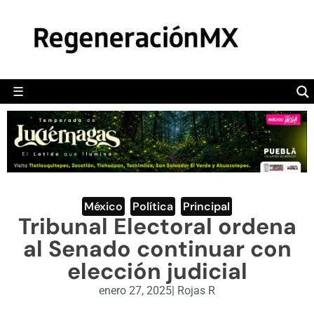
MÉXICO
POLÍTICA
MUNDO
☰
RegeneraciónMX
Sitio de noticias libre e independiente
CAMALEÓN
OPINIÓN
DEPORTES
ENGLISH SECTION
México
,
Política
,
Principal
Tribunal Electoral ordena
VIDEOS
al Senado continuar con
elección judicial
enero 27, 2025
|
Rojas R