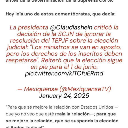
antes de la determinación de la Suprema Corte.
Hoy leía uno de estos comentócratas, que decía:
La presidenta
@Claudiashein
criticó la
decisión de la SCJN de ignorar la
resolución del TEPJF sobre la elección
judicial: "Los ministros se van en agosto,
pero los derechos de los inscritos deben
respetarse". Reiteró que la elección sigue
en pie para el 1 de junio.
pic.twitter.com/kiTCfuERmd
— Mexiquense (@MexiquenseTV)
January 24, 2025
“Para que se mejore la relación con Estados Unidos —
que yo no veo que esté m
ala la relación—
;
para que
se mejore la relación, que se suspenda la elección
al Poder Judicial”.