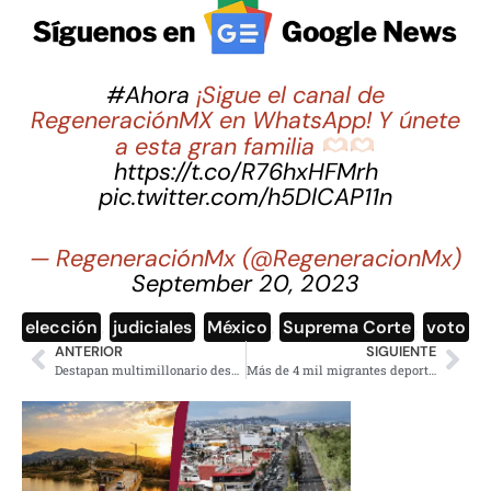
#Ahora
¡Sigue el canal de
RegeneraciónMX en WhatsApp! Y únete
a esta gran familia
https://t.co/R76hxHFMrh
pic.twitter.com/h5DlCAP11n
— RegeneraciónMx (@RegeneracionMx)
September 20, 2023
elección
,
judiciales
,
México
,
Suprema Corte
,
voto
ANTERIOR
SIGUIENTE
Destapan multimillonario despojo en Infonavit, se denunciará penalmente
Más de 4 mil migrantes deportados del 20 al 26 de enero: Sheinbaum