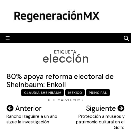
Skip
MÉXICO
to
content
POLÍTICA
MUNDO
☰
RegeneraciónMX
Sitio de noticias libre e independiente
CAMALEÓN
ETIQUETA:
elección
OPINIÓN
DEPORTES
80% apoya reforma electoral de
ENGLISH SECTION
Sheinbaum: Enkoll
CLAUDIA SHEINBAUM
MÉXICO
PRINCIPAL
VIDEOS
6 DE MARZO, 2026
Navegación
Anterior
Siguiente
Rancho Izaguirre a un año
Protección a museos y
de
sigue la investigación
patrimonio cultural en el
entradas
Golfo