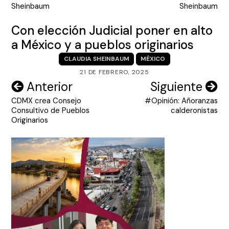
entradas
Sheinbaum
Sheinbaum
Con elección Judicial poner en alto
a México y a pueblos originarios
CLAUDIA SHEINBAUM
MÉXICO
21 DE FEBRERO, 2025
Navegación
Anterior
Siguiente
CDMX crea Consejo
#Opinión: Añoranzas
de
Consultivo de Pueblos
calderonistas
entradas
Originarios