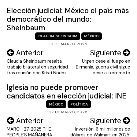
Elección judicial: México el país más
democrático del mundo:
Sheinbaum
CLAUDIA SHEINBAUM
MÉXICO
31 DE MARZO, 2025
Navegación
Anterior
Siguiente
Claudia Sheinbaum resalta
Urgen cese al fuego en
de
trabajo bilateral en seguridad
Birmania, guerra civil sigue
entradas
tras reunión con Kristi Noem
pese a terremoto
Iglesia no puede promover
candidatos en elección judicial: INE
MÉXICO
POLÍTICA
27 DE MARZO, 2025
Navegación
Anterior
Siguiente
MARCH 27, 2025 THE
Inversión: 6 mil millones de
de
PEOPLE’S MAÑANERA –
dólares de Walmart en 2025: