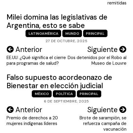
entradas
remitidas
Milei domina las legislativas de
Argentina, esto se sabe
LATINOAMÉRICA
MUNDO
PRINCIPAL
27 DE OCTUBRE, 2025
Navegación
Anterior
Siguiente
EE.UU: ¿Qué significa el cierre
Dos detenidos por el Robo al
de
para programas de salud?
Museo de Louvre
entradas
Falso supuesto acordeonazo de
Bienestar en elección judicial
MÉXICO
POLÍTICA
PRINCIPAL
6 DE SEPTIEMBRE, 2025
Navegación
Anterior
Siguiente
Premio de derechos a 20
Brote de sarampión, se
de
mujeres indígenas líderes
refuerza campaña de
entradas
vacunación