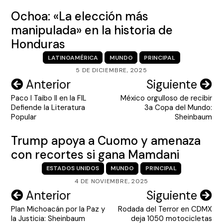
Ochoa: «La elección más
manipulada» en la historia de
Honduras
LATINOAMÉRICA
MUNDO
PRINCIPAL
5 DE DICIEMBRE, 2025
Navegación
Anterior
Siguiente
Paco I Taibo II en la FIL
México orgulloso de recibir
de
Defiende la Literatura
3a Copa del Mundo:
entradas
Popular
Sheinbaum
Trump apoya a Cuomo y amenaza
con recortes si gana Mamdani
ESTADOS UNIDOS
MUNDO
PRINCIPAL
4 DE NOVIEMBRE, 2025
Navegación
Anterior
Siguiente
Plan Michoacán por la Paz y
Rodada del Terror en CDMX
de
la Justicia: Sheinbaum
deja 1050 motocicletas