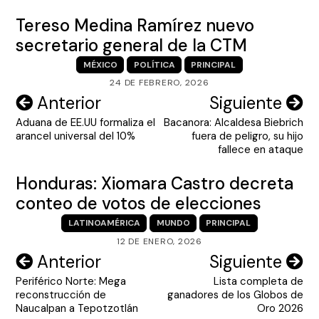
Tereso Medina Ramírez nuevo
secretario general de la CTM
MÉXICO
POLÍTICA
PRINCIPAL
24 DE FEBRERO, 2026
Navegación
Anterior
Siguiente
Aduana de EE.UU formaliza el
Bacanora: Alcaldesa Biebrich
de
arancel universal del 10%
fuera de peligro, su hijo
entradas
fallece en ataque
Honduras: Xiomara Castro decreta
conteo de votos de elecciones
LATINOAMÉRICA
MUNDO
PRINCIPAL
12 DE ENERO, 2026
Navegación
Anterior
Siguiente
Periférico Norte: Mega
Lista completa de
de
reconstrucción de
ganadores de los Globos de
entradas
Naucalpan a Tepotzotlán
Oro 2026