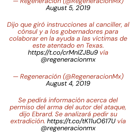
— Regeneración (@RegeneracionMx)
August 5, 2019
Dijo que giró instrucciones al canciller, al
cónsul y a los gobernadores para
colaborar en la ayuda a las víctimas de
este atentado en Texas.
https://t.co/crMnIZJBu9
vía
@regeneracionmx
— Regeneración (@RegeneracionMx)
August 4, 2019
Se pedirá información acerca del
permiso del arma del autor del ataque,
dijo Ebrard. Se analizará pedir su
extradición.
https://t.co/tK11uO617U
vía
@regeneracionmx