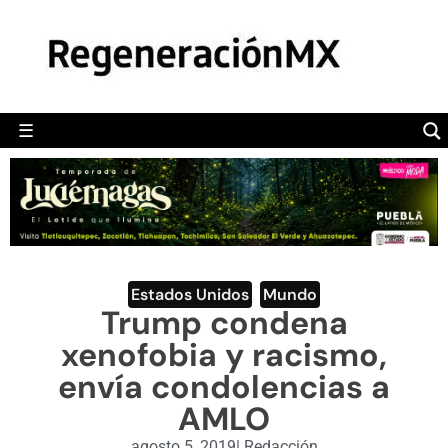
MÉXICO
POLÍTICA
MUNDO
☰
RegeneraciónMX
Sitio de noticias libre e independiente
CAMALEÓN
OPINIÓN
DEPORTES
ENGLISH SECTION
Estados Unidos
,
Mundo
Trump condena
VIDEOS
xenofobia y racismo,
envía condolencias a
AMLO
agosto 5, 2019
|
Redacción