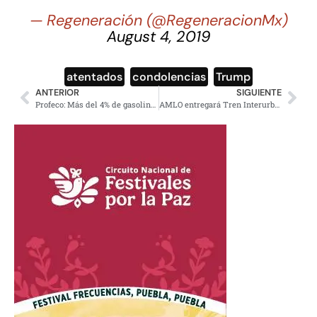
— Regeneración (@RegeneracionMx)
August 4, 2019
atentados
,
condolencias
,
Trump
ANTERIOR
SIGUIENTE
Profeco: Más del 4% de gasolineras verificadas presentan irregularidades
AMLO entregará Tren Interurbano en 2022, su costo se triplicó, asegura