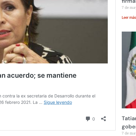
firma
7 de ma
Leer más
Tatia
gobe
7 de ma