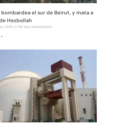
l bombardea el sur de Beirut, y mata a
 de Hezbollah
yo, 2026
No hay comentarios
 »