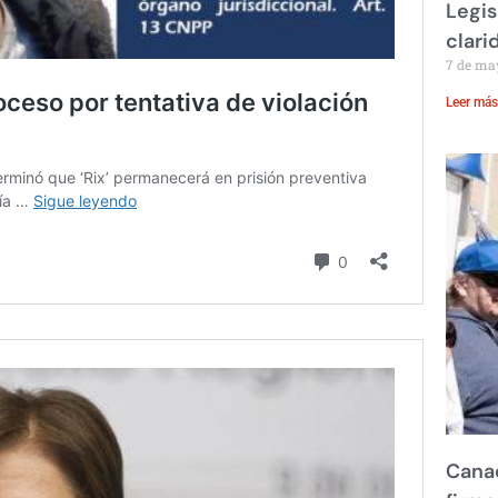
Legis
clari
7 de ma
Leer más
Canad