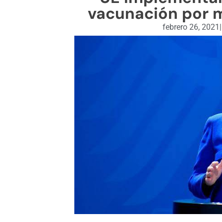
vacunación por m
febrero 26, 2021
|