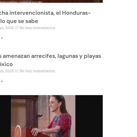
ha intervencionista, el Honduras-
 lo que se sabe
yo, 2026
No hay comentarios
 »
 amenazan arrecifes, lagunas y playas
éxico
yo, 2026
No hay comentarios
 »