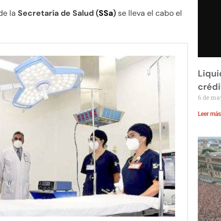
de la
Secretaría de Salud (
SSa
)
se lleva el cabo el
Liqui
crédi
6 de ma
Leer más