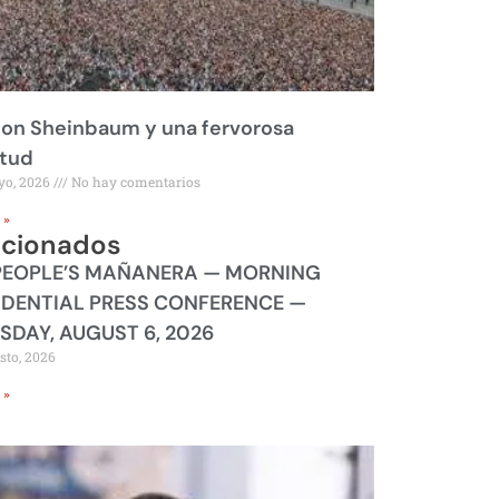
on Sheinbaum y una fervorosa
itud
yo, 2026
No hay comentarios
 »
acionados
PEOPLE’S MAÑANERA — MORNING
IDENTIAL PRESS CONFERENCE —
SDAY, AUGUST 6, 2026
sto, 2026
 »