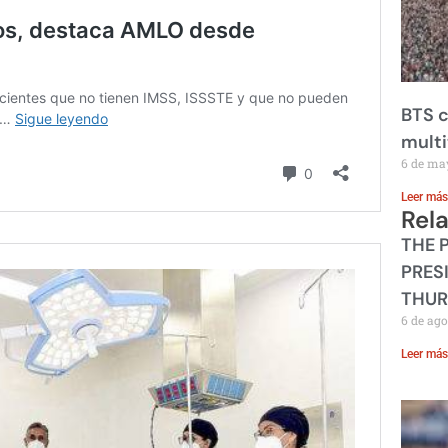
BTS c
mult
6 de ma
Leer más
Rel
THE 
PRES
THUR
6 de ago
Leer más