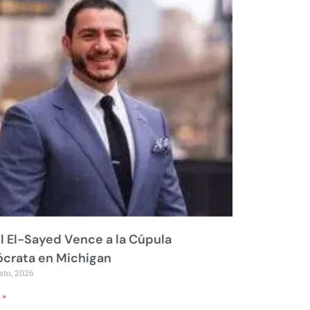
 El-Sayed Vence a la Cúpula
crata en Michigan
sto, 2026
 »