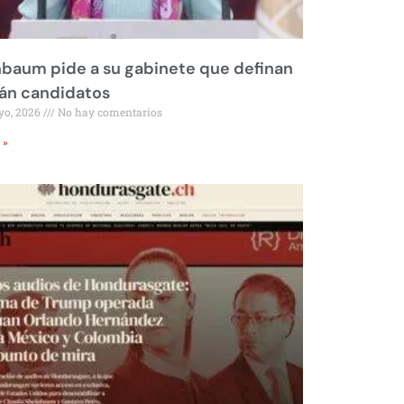
baum pide a su gabinete que definan
rán candidatos
yo, 2026
No hay comentarios
 »