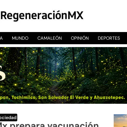
CA
MUNDO
CAMALEÓN
OPINIÓN
DEPORTES
RegeneraciónMX
Sitio de noticias libre e independiente
ociedad
Mx prepara vacunación