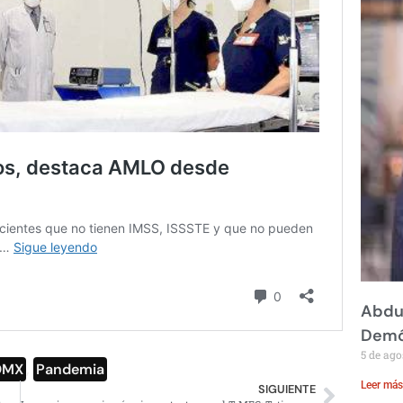
Abdul
Demó
5 de ago
DMX
,
Pandemia
Leer más
SIGUIENTE