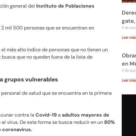
ción general del
Instituto de Poblaciones
Derec
gate,
 2 mil 500 personas que se encuentran en
6 de ma
Leer más
n el más alto índice de personas que no tienen un
Obras
x
busca que no queden fuera de la lista de
en M
6 de ma
a grupos vulnerables
Leer más
l personal de salud que se encuentra en la primera
acunar contra la
Covid-19
a
adultos mayores de
e al virus. De esta forma se busca reducir en un
80%
o
coronavirus.