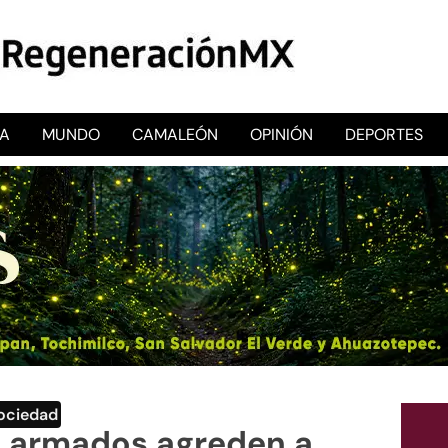
CA
MUNDO
CAMALEÓN
OPINIÓN
DEPORTES
RegeneraciónMX
Sitio de noticias libre e independiente
ociedad
 armados agreden a