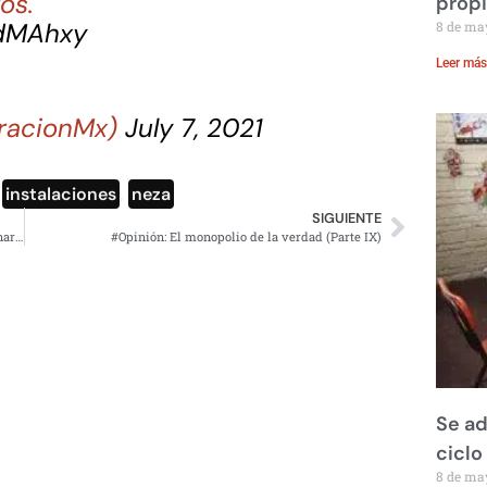
os.
prop
FdMAhxy
8 de ma
Leer más
racionMx)
July 7, 2021
,
instalaciones
,
neza
SIGUIENTE
Hermano de YosStoP es tachado de hipócrita por abandonar a la youtuber
#Opinión: El monopolio de la verdad (Parte IX)
Se ad
ciclo
8 de ma