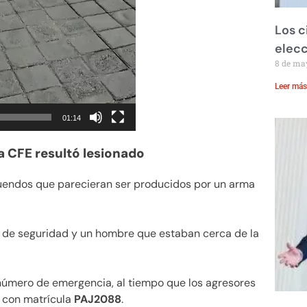
Los c
elecc
8 de ma
Leer más
01:14
a CFE resultó lesionado
uendos que parecieran ser producidos por un arma
 de seguridad y un hombre que estaban cerca de la
 número de emergencia, al tiempo que los agresores
a con matrícula
PAJ2088
.