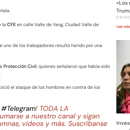
«Los
Trump
ñala.
8 de ma
e la
CFE
en calle Valle de Yang, Ciudad Valle de
Leer más
 uno de los trabajadores resultó herido por una
de
Protección Civil
, quienes señalaron que había sido
.
ició el ataque de los hombres en contra de los
n
#Telegram
! TODA LA
marse a nuestro canal y sigan
umnas, videos y más. Suscríbanse
Inves