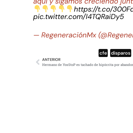
aquí y sigamos creciendo junt
https://t.co/300
pic.twitter.com/I4TQRaiDy5
— RegeneraciónMx (@Regene
cfe
,
disparos
ANTERIOR