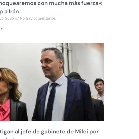
 noquearemos con mucha más fuerza»:
 a Irán
yo, 2026
No hay comentarios
 »
tigan al jefe de gabinete de Milei por